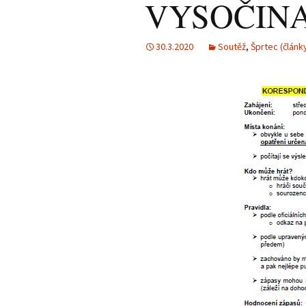
VYSOČINA
Calder Cup 2013/2014
30.3.2020
Soutěž
,
Šprtec (článk
Obecní liga