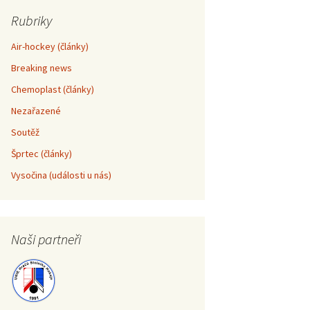
Rubriky
 pohár školy
 – informace
Air-hockey (články)
eselí – Liga škol
 – informace
Breaking news
Chemoplast (články)
 pohár školy
 nad Sázavou –
Nezařazené
Soutěž
 pohár školy
Šprtec (články)
Vysočina (události u nás)
Naši partneři