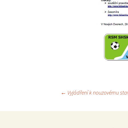
←
Vyjádření k nouzovému stav
Navigace
pro