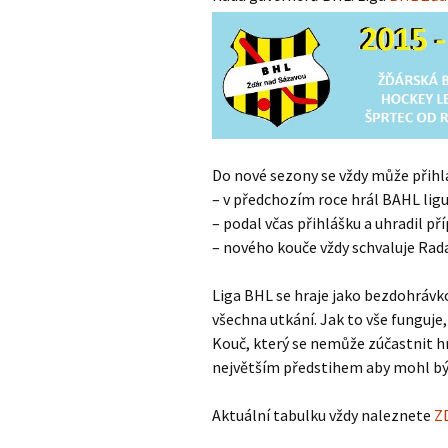
Calder Cup 2013/2014
Obecní liga
Do nové sezony se vždy může přihlá
– v předchozím roce hrál BAHL lig
– podal včas přihlášku a uhradil p
– nového kouče vždy schvaluje Rada
Liga BHL se hraje jako bezdohrávk
všechna utkání. Jak to vše funguje
Kouč, který se nemůže zúčastnit hra
největším předstihem aby mohl být
Aktuální tabulku vždy naleznete
Z