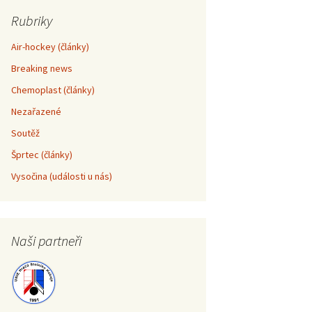
Rubriky
pohár školy
– informace
Air-hockey (články)
selí – Liga škol
– informace
Breaking news
Chemoplast (články)
pohár školy
nad Sázavou –
Nezařazené
Soutěž
pohár školy
Šprtec (články)
Vysočina (události u nás)
Naši partneři