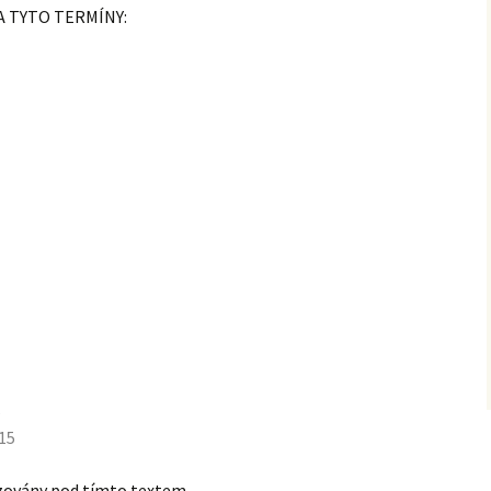
A TYTO TERMÍNY:
VÁNOČNÍ POHÁR 2011
ZEKATEL CUP 2011
HROCH OPEN CUP 2011
ZEKATEL CUP 2010
5
015
izovány pod tímto textem.