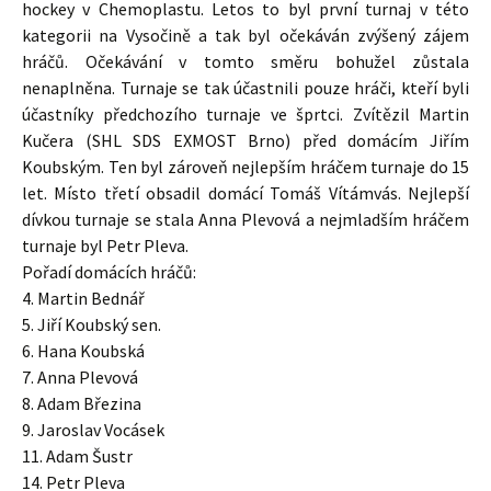
hockey v Chemoplastu. Letos to byl první turnaj v této
kategorii na Vysočině a tak byl očekáván zvýšený zájem
hráčů. Očekávání v tomto směru bohužel zůstala
nenaplněna. Turnaje se tak účastnili pouze hráči, kteří byli
účastníky předchozího turnaje ve šprtci. Zvítězil Martin
Kučera (SHL SDS EXMOST Brno) před domácím Jiřím
Koubským. Ten byl zároveň nejlepším hráčem turnaje do 15
let. Místo třetí obsadil domácí Tomáš Vítámvás. Nejlepší
dívkou turnaje se stala Anna Plevová a nejmladším hráčem
turnaje byl Petr Pleva.
Pořadí domácích hráčů:
4. Martin Bednář
5. Jiří Koubský sen.
6. Hana Koubská
7. Anna Plevová
8. Adam Březina
9. Jaroslav Vocásek
11. Adam Šustr
14. Petr Pleva