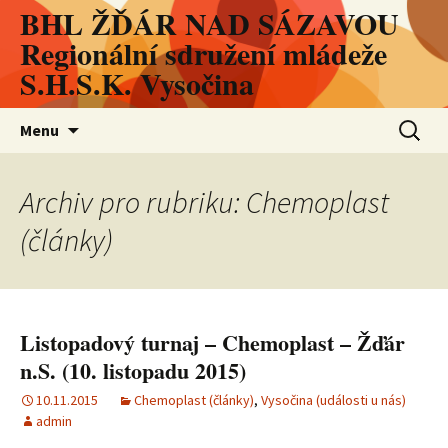
BHL ŽĎÁR NAD SÁZAVOU
Regionální sdružení mládeže
S.H.S.K. Vysočina
Přejít
Vyhledá
Menu
k
obsahu
webu
Archiv pro rubriku: Chemoplast
(články)
Listopadový turnaj – Chemoplast – Žďár
n.S. (10. listopadu 2015)
10.11.2015
Chemoplast (články)
,
Vysočina (události u nás)
admin