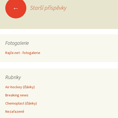
←
Starší příspěvky
Navigace
pro
příspěvky
Fotogalerie
Rajče.net - fotogalerie
Rubriky
Air-hockey (články)
Breaking news
Chemoplast (články)
Nezařazené