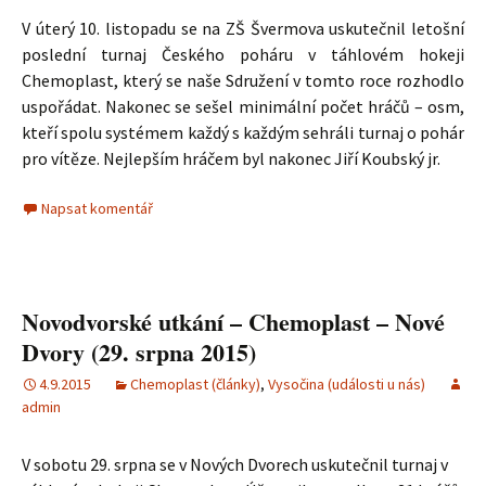
V úterý 10. listopadu se na ZŠ Švermova uskutečnil letošní
poslední turnaj Českého poháru v táhlovém hokeji
Chemoplast, který se naše Sdružení v tomto roce rozhodlo
uspořádat. Nakonec se sešel minimální počet hráčů – osm,
kteří spolu systémem každý s každým sehráli turnaj o pohár
pro vítěze. Nejlepším hráčem byl nakonec Jiří Koubský jr.
Napsat komentář
Novodvorské utkání – Chemoplast – Nové
Dvory (29. srpna 2015)
4.9.2015
Chemoplast (články)
,
Vysočina (události u nás)
admin
V sobotu 29. srpna se v Nových Dvorech uskutečnil turnaj v